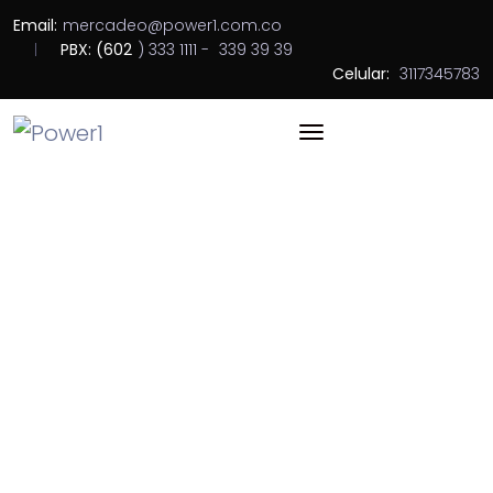
Email:
mercadeo@power1.com.co
PBX: (602
) 333 1111 -
339 39 39
Celular:
3117345783